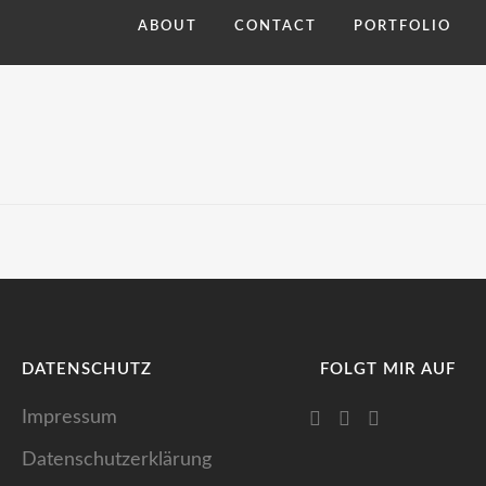
ABOUT
CONTACT
PORTFOLIO
STRATOSPHERE GIRL
TV SET ENTWÜRFE
VIEW
VIEW
DATENSCHUTZ
FOLGT MIR AUF
Impressum
Datenschutzerklärung